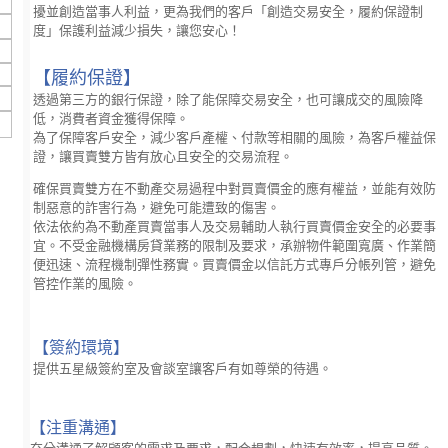
擾並創造當事人利益，更為我們的客戶「創造交易安全，履約保證制
度」保護利益減少損失，讓您安心！
【履約保證】
透過第三方的銀行保證，除了能保障交易安全，也可讓成交的風險降
低，消費者資金獲得保障。
為了保障客戶安全，減少客戶產權、付款等相關的風險，為客戶權益保
證，讓買賣雙方皆有放心且安全的交易流程。
確保買賣雙方在不動產交易過程中對買賣價金的應有權益，並能有效防
制惡意的詐害行為，避免可能遭致的傷害。
依法依約為不動產買賣當事人及交易輔助人執行買賣價金安全的必要事
宜。不受金融機構房貸業務的限制及要求，承辦物件範圍寬廣、作業簡
便迅速、流程機制彈性務實。買賣價金以信託方式專戶分帳列管，避免
管控作業的風險。
【簽約環境】
提供五星級簽約室及會談室讓客戶有如尊榮的待遇。
【注重溝通】