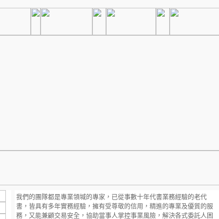
我們的團隊都是專業領堿的專家，已從事數十年代書業務經驗的老代
書，皆具有多年實務經驗，擁有受尊敬的信用，精進的專業及優質的服
務，又能兼顧交易安全，協助當事人掌控事業風險，解決各式委託人困